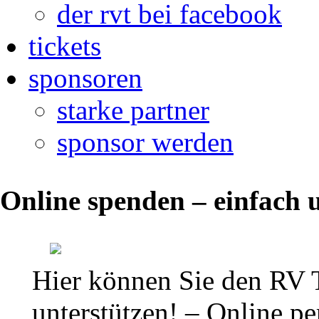
der rvt bei facebook
tickets
sponsoren
starke partner
sponsor werden
Ansetzungen
Online spenden – einfach u
und
Ergebnisse
2.
Hier können Sie den RV 
Bundesliga
unterstützen! – Online per