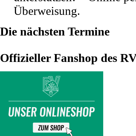
Nord
Überweisung.
2013
–
Die nächsten Termine
Hinrunde
Offizieller Fanshop des R
alle
Ergebnisse
immer
aktuell
unter
liga-