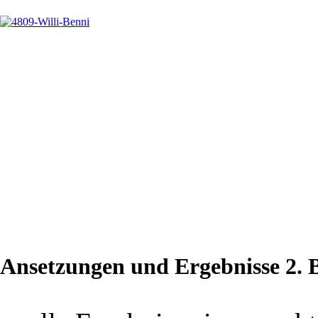
RV Thalheim
RV Lübtheen
WKG Pausa/Plauen
KSC Motor Jena
12.10.2013
KSC Motor Jena
AVG Markneukirchen
RV Thalheim
WKG Pausa/Plauen
RSV Rotation Greiz
RV Lübtheen
WKG Leipzig/Taucha
AC Werdau
19.10.2013
AVG Markneukirchen
AC Werdau
RV Lübtheen
WKG Leipzig/Taucha
WKG Pausa/Plauen
RSV Rotation Greiz
20.10.2013
KSC Motor Jena
RV Thalheim
26.10.2013
RV Thalheim
AVG Markneukirchen
RSV Rotation Greiz
KSC Motor Jena
AC Werdau
RV Lübtheen
Ansetzungen und Ergebnisse 2. 