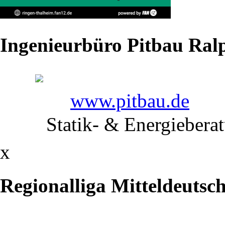
db.de
alle
Ingenieurbüro Pitbau Ralp
Ansetzungen
Hin-
www.pitbau.de
und
Statik- & Energiebera
Rückrunde
(mit
x
Anfangszeiten)
Regionalliga Mitteldeutsc
als
pdf