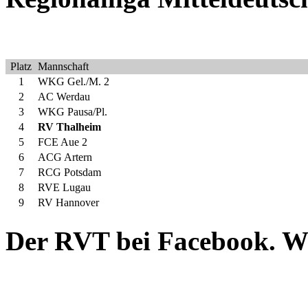
Platz
Mannschaft
1
WKG Gel./M. 2
2
AC Werdau
3
WKG Pausa/Pl.
4
RV Thalheim
5
FCE Aue 2
6
ACG Artern
7
RCG Potsdam
8
RVE Lugau
9
RV Hannover
Der RVT bei Facebook. W