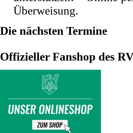
Überweisung.
Thalheim
–
Die nächsten Termine
RV
Hannover
(20.09.25)
Offizieller Fanshop des R
Schlusslicht
von
der
Matte