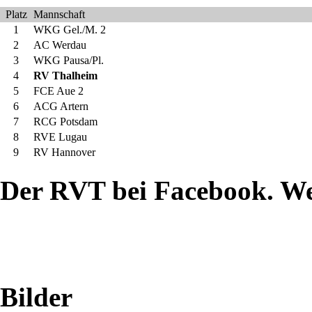
war
Platz
Mannschaft
1
WKG Gel./M. 2
auch
2
AC Werdau
3
WKG Pausa/Pl.
einer
4
RV Thalheim
5
FCE Aue 2
am
6
ACG Artern
7
RCG Potsdam
Start,
8
RVE Lugau
9
RV Hannover
der
Der RVT bei Facebook. W
eigentlich
geschont
werden
Bilder
sollte.