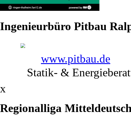
gefegt
Beim
Ingenieurbüro Pitbau Ralp
32:1-
Kantersieg
www.pitbau.de
des
Statik- & Energiebera
RV
x
Thalheim
gegen
Regionalliga Mitteldeutsc
Hannover