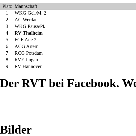
vergangenen
Platz
Mannschaft
1
WKG Gel./M. 2
Wochenende
2
AC Werdau
3
WKG Pausa/Pl.
hamsterten
4
RV Thalheim
5
FCE Aue 2
alle
6
ACG Artern
7
RCG Potsdam
vier
8
RVE Lugau
9
RV Hannover
Zweikämpferinnen
Der RVT bei Facebook. W
und
Zweikämpfer
aus
Bilder
dem