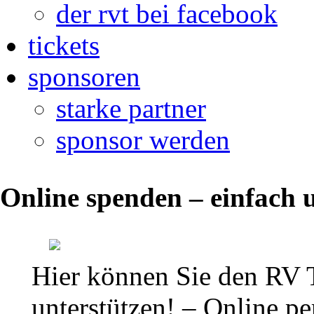
der rvt bei facebook
tickets
sponsoren
starke partner
sponsor werden
24.
Online spenden – einfach u
FLATZ
Open
(Österreich)
Hier können Sie den RV 
und
unterstützen! – Online per