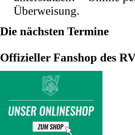
14.
Überweisung.
Aarhus
Open
Die nächsten Termine
(Dänemark)
Offizieller Fanshop des R
"Auslandseinsätze"
enden
erfolgreich
–
Thalheimer