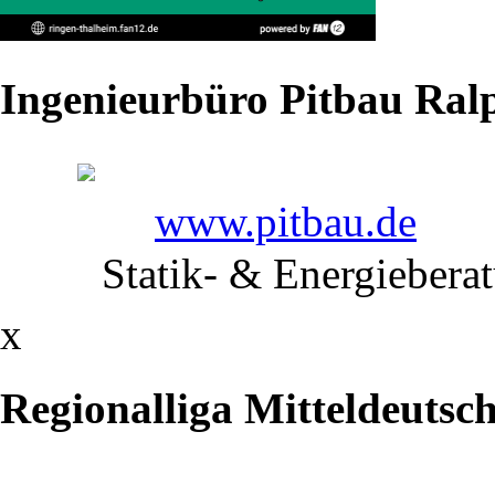
Ringer
ziehen
Ingenieurbüro Pitbau Ralp
positives
Fazit
www.pitbau.de
Bei
Statik- & Energiebera
zwei
x
Nachwuchs-
Turnieren
Regionalliga Mitteldeutsc
am