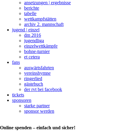
ansetzungen | ergebnisse
berichte
tabelle
wettkampfstätten
archiv 2. mannschaft
jugend | einzel
dm 2016
jugendliga
einzelwettkämpfe
bohne-turnier
et cetera
fans
auswärtsfahrten
vereinshymne
ringerlied
gästebuch
der rvt bei facebook
tickets
sponsoren
starke partner
sponsor werden
Online spenden – einfach und sicher!
26.
Internationaler