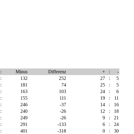
:
Minus
Differenz
+
:
-
:
132
252
27
:
5
:
181
74
25
:
5
:
163
103
24
:
6
:
155
111
19
:
11
:
246
-37
14
:
16
:
240
-26
12
:
18
:
249
-26
9
:
21
:
291
-133
6
:
24
:
401
-318
0
:
30