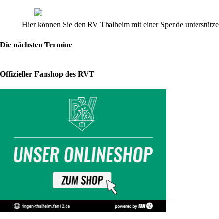
Brandenburg-
Cup
(21.10.17)
Hier können Sie den RV Thalheim mit einer Spende unterstützen
Die nächsten Termine
Thalheimer
Mädels
Offizieller Fanshop des RVT
überzeugen
in
Brandenburg
Mit
fünf
Mädchen
trat
der
RV
Thalheim
am
vergangenen