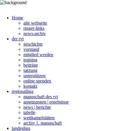
Home
alte webseite
ringer-links
news-archiv
der rvt
geschichte
vorstand
mitglied werden
training
beiträge
satzung
unterstützen
online spenden
kontakt
regionalliga
mannschaft des rvt
ansetzungen | ergebnisse
news | berichte
tabelle
wettkampfstätten
archiv 1. mannschaft
landesliga