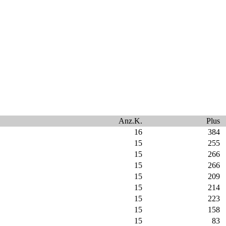
Anz.K.
Plus
16
384
15
255
15
266
15
266
15
209
15
214
15
223
15
158
15
83