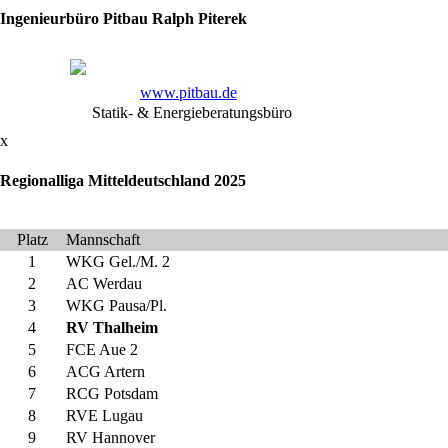
Samstag
Ingenieurbüro Pitbau Ralph Piterek
beim
26.
Internationalen
Brandenburg-
www.pitbau.de
Statik- & Energieberatungsbüro
Cup
in
x
Frankfurt/Oder
in
Regionalliga Mitteldeutschland 2025
der
Altersklasse
Platz
Mannschaft
weibliche
1
WKG Gel./M. 2
Jugend
2
AC Werdau
auf
3
WKG Pausa/Pl.
die
4
RV Thalheim
Matten.
5
FCE Aue 2
Die
6
ACG Artern
Ausbeute
7
RCG Potsdam
waren
8
RVE Lugau
Gold-
9
RV Hannover
und