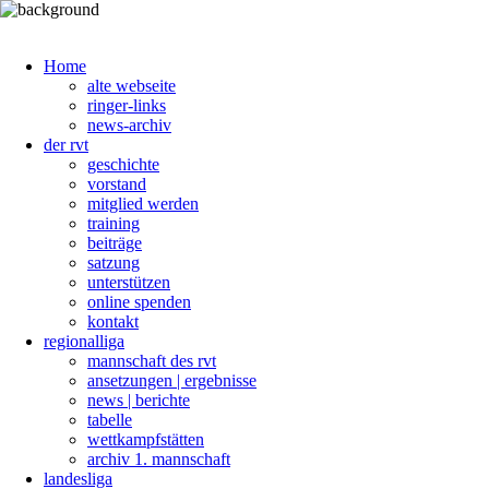
Home
alte webseite
ringer-links
news-archiv
der rvt
geschichte
vorstand
mitglied werden
training
beiträge
satzung
unterstützen
online spenden
kontakt
regionalliga
mannschaft des rvt
ansetzungen | ergebnisse
news | berichte
tabelle
wettkampfstätten
archiv 1. mannschaft
landesliga