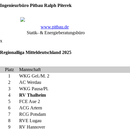
Nachwuchs-
Ingenieurbüro Pitbau Ralph Piterek
Ringer
in
der
www.pitbau.de
Saison
Statik- & Energieberatungsbüro
2017/18
standen
x
am
Regionalliga Mitteldeutschland 2025
vergangenen
Samstag
die
Platz
Mannschaft
Wettkämpfe
1
WKG Gel./M. 2
der
2
AC Werdau
Junioren
3
WKG Pausa/Pl.
und
4
RV Thalheim
Jugend
5
FCE Aue 2
B
6
ACG Artern
im
7
RCG Potsdam
freien,
8
RVE Lugau
die
9
RV Hannover