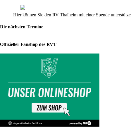
Jugend
B
(FR)
Hier können Sie den RV Thalheim mit einer Spende unterstützen
und
A
(GR)
Die nächsten Termine
(20.01.18)
Offizieller Fanshop des RVT
Thalheimer
auch
in
Gelenau
vorn
dabei
Bei
den
zweiten
Landesmeisterschaften
für