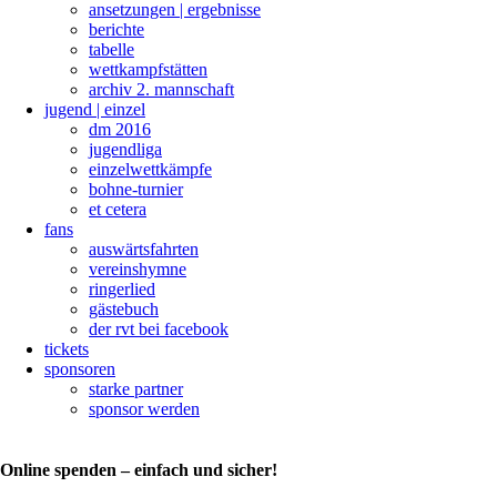
ansetzungen | ergebnisse
berichte
tabelle
wettkampfstätten
archiv 2. mannschaft
jugend | einzel
dm 2016
jugendliga
einzelwettkämpfe
bohne-turnier
et cetera
fans
auswärtsfahrten
vereinshymne
ringerlied
gästebuch
der rvt bei facebook
tickets
sponsoren
starke partner
sponsor werden
Online spenden – einfach und sicher!
Landesmeisterschaften
Junioren,