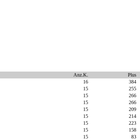
Anz.K.
Plus
16
384
15
255
15
266
15
266
15
209
15
214
15
223
15
158
15
83