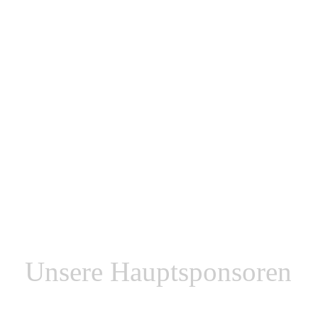
12.12.2020
WKG Pausa/Plauen
RV Thalheim
1. Luckenwalder SC
SV Luftfahrt Berlin
19.12.2020
RV Thalheim
RSK Gelenau
1. Luckenwalder SC
WKG Pausa/Plauen
Zurück
Unsere Hauptsponsoren