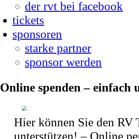
der rvt bei facebook
tickets
sponsoren
starke partner
sponsor werden
Ansetzungen
Online spenden – einfach u
und
Ergebnisse
Regionalliga
Hier können Sie den RV 
Mitteldeutschland
unterstützen! – Online per