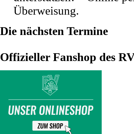
2020
Überweisung.
Ansetzungen
Die nächsten Termine
als
druckfreundliche
Offizieller Fanshop des R
pdf-
Datei
(inkl.
Kampfbeginn-
Zeiten)
Ansetzungen