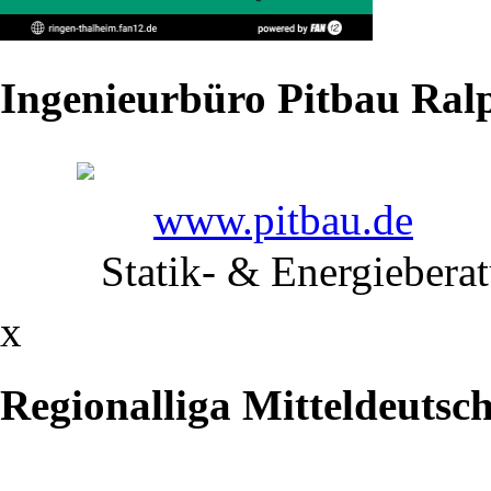
und
Ergebnisse
Ingenieurbüro Pitbau Ralp
immer
aktuell
auf
www.pitbau.de
liga-
Statik- & Energiebera
db.de
x
Regionalliga Mitteldeutsc
Vergleiche