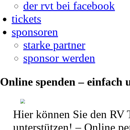
der rvt bei facebook
tickets
sponsoren
starke partner
sponsor werden
Neuwahl
Online spenden – einfach u
des
Vorstandes
zur
Hier können Sie den RV 
Mitgliederversammlung
unterstützen! – Online per