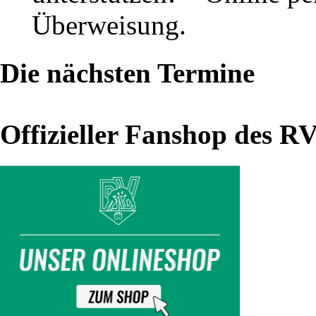
(20.06.16)
Überweisung.
RVT-
Die nächsten Termine
Vorstand
Offizieller Fanshop des R
hat
neuen
Schriftführer
Bei
der