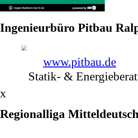
alljährlichen
Mitgliederversammlung
Ingenieurbüro Pitbau Ralp
des
RV
Thalheim
www.pitbau.de
im
Statik- & Energiebera
Vereinslokal
x
"Gasthof
Regionalliga Mitteldeutsc
Paradies"
im