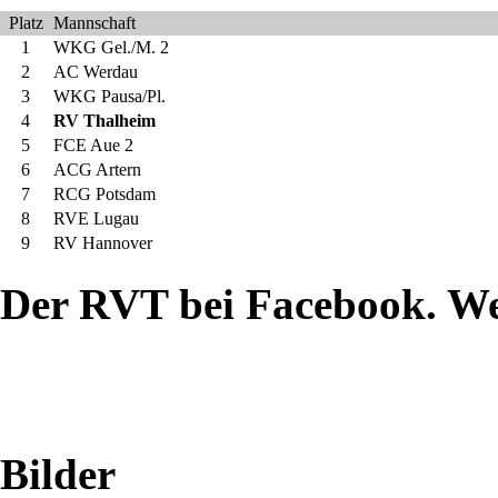
Zwönitzer
Platz
Mannschaft
1
WKG Gel./M. 2
2
AC Werdau
Ortsteil
3
WKG Pausa/Pl.
4
RV Thalheim
Brünlos
5
FCE Aue 2
6
ACG Artern
stand
7
RCG Potsdam
8
RVE Lugau
nicht
9
RV Hannover
nur
Der RVT bei Facebook. W
die
Entlastung
des
Bilder