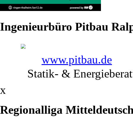
trafen
sich
Ingenieurbüro Pitbau Ralp
die
Vertreter
www.pitbau.de
der
Statik- & Energiebera
1.
x
und
2.
Regionalliga Mitteldeutsc
Ringer-
Bundesliga