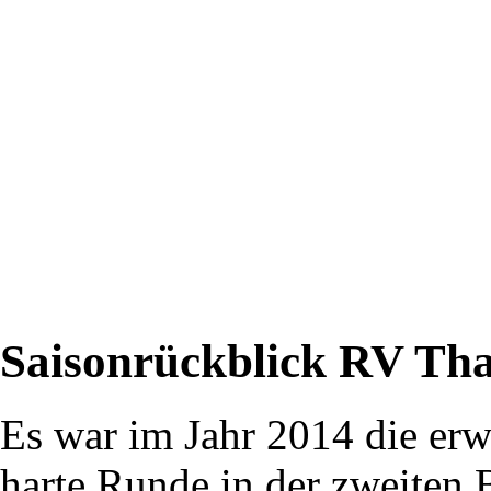
FC
Erzgebirge
Aue
an.
Weiterlesen
…
Saisonrückblick RV Tha
Es war im Jahr 2014 die erw
harte Runde in der zweiten 