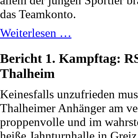
allem der jungen Sportler br
das Teamkonto.
Weiterlesen …
Bericht 1. Kampftag: R
Thalheim
Keinesfalls unzufrieden mus
Thalheimer Anhänger am ve
proppenvolle und im wahrst
heiße Jahnturnhalle in Greiz