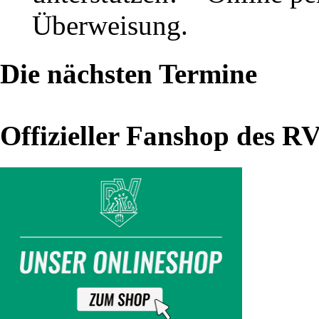
Bundesliga
Überweisung.
Nord
Die nächsten Termine
Bundesligatagung
in
Offizieller Fanshop des R
Darmstadt
(21.02.15)
Am
21.
Februar