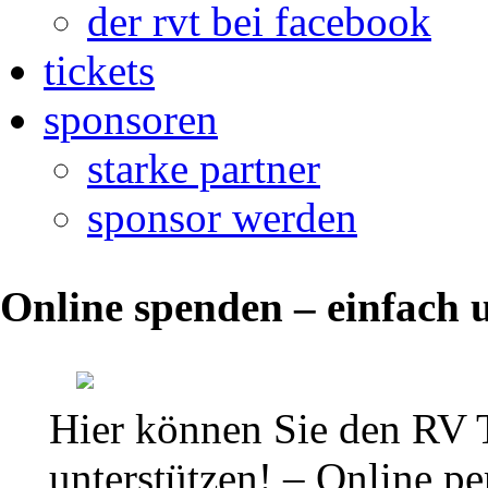
der rvt bei facebook
tickets
sponsoren
starke partner
sponsor werden
News
Online spenden – einfach u
und
Berichte
zur
Hier können Sie den RV 
2.
unterstützen! – Online per