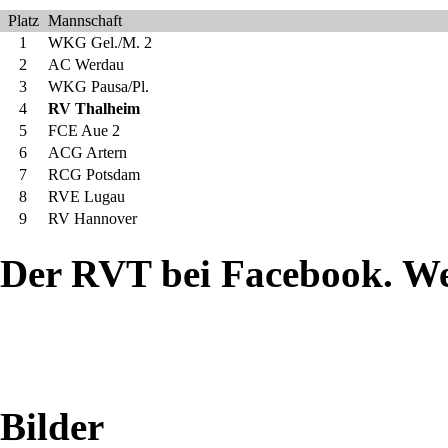
Platz
Mannschaft
zur
1
WKG Gel./M. 2
2
AC Werdau
ihrer
3
WKG Pausa/Pl.
4
RV Thalheim
jährlichen
5
FCE Aue 2
6
ACG Artern
Tagung
7
RCG Potsdam
8
RVE Lugau
in
9
RV Hannover
Darmstadt-
Der RVT bei Facebook. W
Arheilgen.
Nachdem
es
Bilder
im