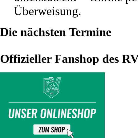
–
Überweisung.
04.08.2019)
Die nächsten Termine
Ostsee-
Trip
Offizieller Fanshop des R
einmal
mehr
erfolgreich
Vom