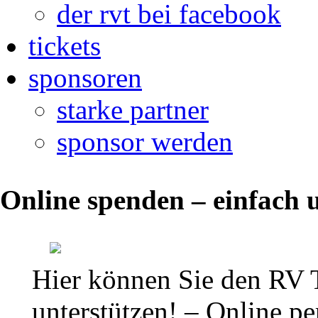
der rvt bei facebook
tickets
sponsoren
starke partner
sponsor werden
Sommer-
Online spenden – einfach u
Trainingslager
in
Zinnowitz
Hier können Sie den RV 
(31.07.
unterstützen! – Online per