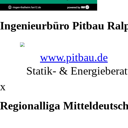
vergangenen
Mittwoch
Ingenieurbüro Pitbau Ralp
bis
einschließlich
Sonntag
www.pitbau.de
weilte
Statik- & Energiebera
ein
x
38
Regionalliga Mitteldeutsc
Mann
starker