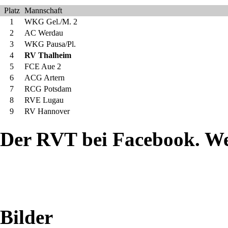
Tross
Platz
Mannschaft
1
WKG Gel./M. 2
aus
2
AC Werdau
3
WKG Pausa/Pl.
dem
4
RV Thalheim
5
FCE Aue 2
Zwönitztal
6
ACG Artern
7
RCG Potsdam
8
RVE Lugau
wieder
9
RV Hannover
einmal
Der RVT bei Facebook. W
an
der
Sportschule
Bilder
Zinnowitz,