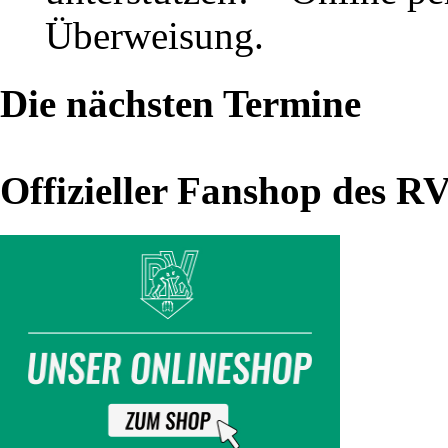
–
Überweisung.
RV
Thalheim
Die nächsten Termine
(07.09.19)
Offizieller Fanshop des R
Alle
drei
Mannschaften
im
Einsatz