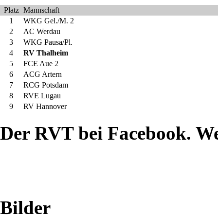
drei
Platz
Mannschaft
1
WKG Gel./M. 2
Thalheimer
2
AC Werdau
3
WKG Pausa/Pl.
Ringkampf-
4
RV Thalheim
5
FCE Aue 2
Mannschaften
6
ACG Artern
7
RCG Potsdam
auswärts
8
RVE Lugau
9
RV Hannover
an.
Der RVT bei Facebook. W
Neben
dem
Saisonstart
Bilder
für