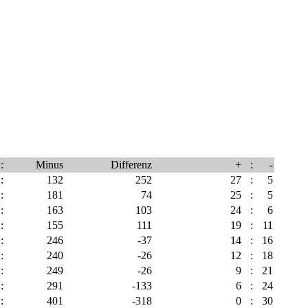
:
Minus
Differenz
+
:
-
:
132
252
27
:
5
:
181
74
25
:
5
:
163
103
24
:
6
:
155
111
19
:
11
:
246
-37
14
:
16
:
240
-26
12
:
18
:
249
-26
9
:
21
:
291
-133
6
:
24
:
401
-318
0
:
30