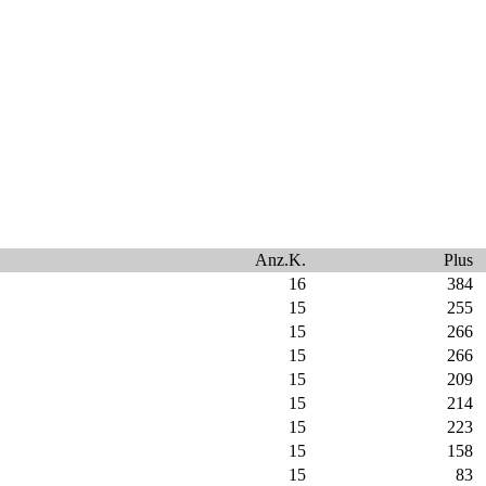
Anz.K.
Plus
16
384
15
255
15
266
15
266
15
209
15
214
15
223
15
158
15
83