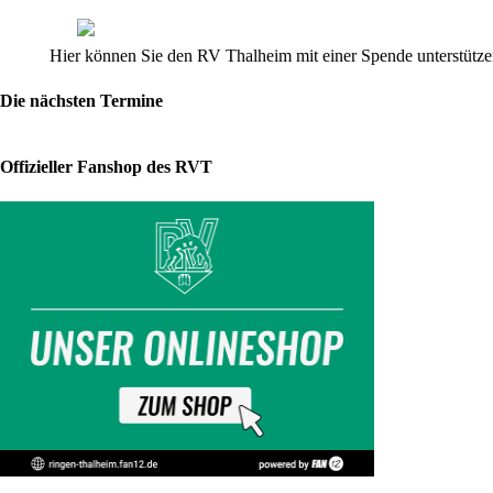
Saison
2015
Hier können Sie den RV Thalheim mit einer Spende unterstützen
Drei-
Die nächsten Termine
Tannen-
Städter
Offizieller Fanshop des RVT
Zweikämpfer
ziehen
sehr
positive
Bilanz
Ein
gutes
Jahr
2015
absolvierten
die