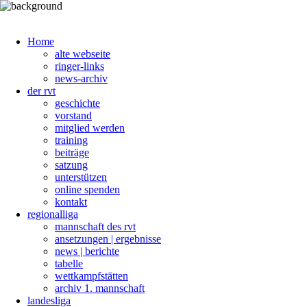
Home
alte webseite
ringer-links
news-archiv
der rvt
geschichte
vorstand
mitglied werden
training
beiträge
satzung
unterstützen
online spenden
kontakt
regionalliga
mannschaft des rvt
ansetzungen | ergebnisse
news | berichte
tabelle
wettkampfstätten
archiv 1. mannschaft
landesliga