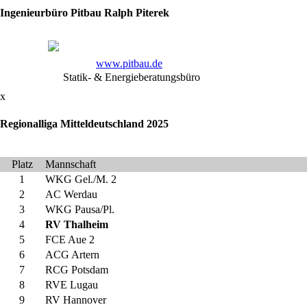
Ringer
Ingenieurbüro Pitbau Ralph Piterek
vom
RV
Thalheim.
Nach
www.pitbau.de
dem
Statik- & Energieberatungsbüro
Ende
x
der
Mannschaftskämpfe
Regionalliga Mitteldeutschland 2025
ruht
der
Platz
Mannschaft
Wettkampfbetrieb
1
WKG Gel./M. 2
jedoch
2
AC Werdau
nur
3
WKG Pausa/Pl.
kurz,
4
RV Thalheim
es
5
FCE Aue 2
stehen
6
ACG Artern
bereits
7
RCG Potsdam
die
8
RVE Lugau
nächsten
9
RV Hannover
Einzelmeisterschaften