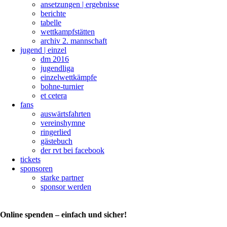
ansetzungen | ergebnisse
berichte
tabelle
wettkampfstätten
archiv 2. mannschaft
jugend | einzel
dm 2016
jugendliga
einzelwettkämpfe
bohne-turnier
et cetera
fans
auswärtsfahrten
vereinshymne
ringerlied
gästebuch
der rvt bei facebook
tickets
sponsoren
starke partner
sponsor werden
Online spenden – einfach und sicher!
Abschlussbericht
der