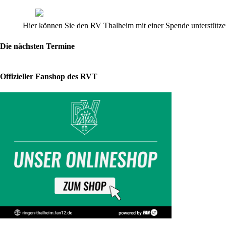
Zu
Hier können Sie den RV Thalheim mit einer Spende unterstützen
DDR-
Zeiten
Die nächsten Termine
war
es
beinahe
Offizieller Fanshop des RVT
verboten
-
der
RV
Thalheim
stellt
es
hier
wieder
ins
Netz,
das
Ringerlied.
Hier
geht
es
zum