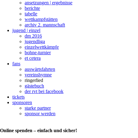
ansetzungen | ergebnisse
berichte
tabelle
wettkampfstätten
archiv 2. mannschaft
jugend | einzel
dm 2016
jugendliga
einzelwettkämpfe
bohne-turnier
et cetera
fans
auswärtsfahrten
vereinshymne
ringerlied
gästebuch
der rvt bei facebook
tickets
sponsoren
starke partner
sponsor werden
Online spenden – einfach und sicher!
Das
Ringerlied