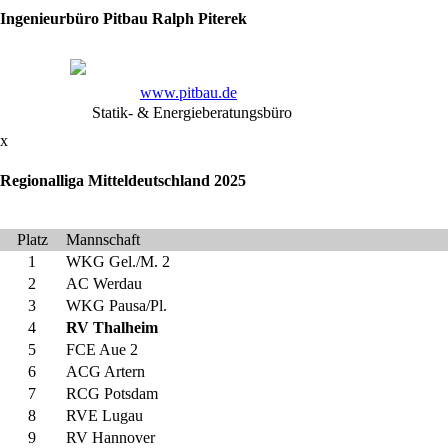
Download
Ingenieurbüro Pitbau Ralph Piterek
(MP3,
ca.
2
MB).
www.pitbau.de
Sind
Statik- & Energieberatungsbüro
auch
nur
x
einige
Ringer
Regionalliga Mitteldeutschland 2025
beisammen,
wird
es
Platz
Mannschaft
angestimmt
1
WKG Gel./M. 2
und
alle
2
AC Werdau
Nicht-
3
WKG Pausa/Pl.
Ringer
4
RV Thalheim
müssen
5
FCE Aue 2
dann
6
ACG Artern
natürlich
kräftig
7
RCG Potsdam
mitsingen.
8
RVE Lugau
9
RV Hannover
Die