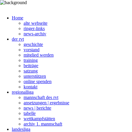
Home
alte webseite
ringer-links
news-archiv
der rvt
geschichte
vorstand
mitglied werden
training
beiträge
satzung
unterstützen
online spenden
kontakt
regionalliga
mannschaft des rvt
ansetzungen | ergebnisse
news | berichte
tabelle
wettkampfstätten
archiv 1. mannschaft
landesliga