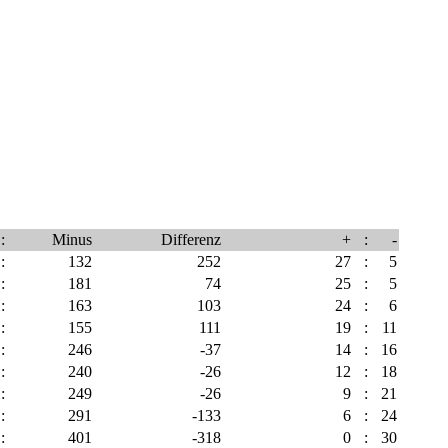
:
Minus
Differenz
+
:
-
:
132
252
27
:
5
:
181
74
25
:
5
:
163
103
24
:
6
:
155
111
19
:
11
:
246
-37
14
:
16
:
240
-26
12
:
18
:
249
-26
9
:
21
:
291
-133
6
:
24
:
401
-318
0
:
30