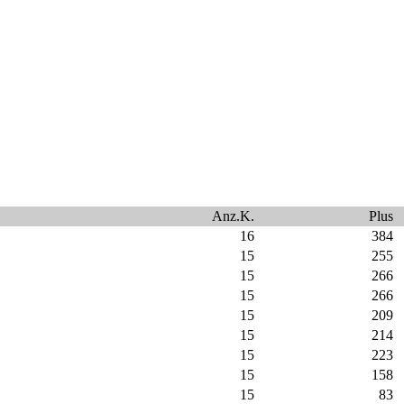
Anz.K.
Plus
16
384
15
255
15
266
15
266
15
209
15
214
15
223
15
158
15
83