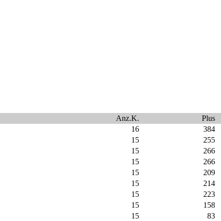
Anz.K.
Plus
16
384
15
255
15
266
15
266
15
209
15
214
15
223
15
158
15
83