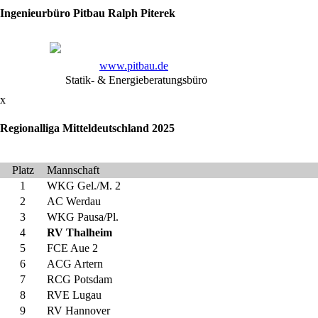
unter
Ingenieurbüro Pitbau Ralph Piterek
liga-
db.de
www.pitbau.de
Statik- & Energieberatungsbüro
x
Regionalliga Mitteldeutschland 2025
Platz
Mannschaft
1
WKG Gel./M. 2
2
AC Werdau
3
WKG Pausa/Pl.
4
RV Thalheim
5
FCE Aue 2
6
ACG Artern
7
RCG Potsdam
8
RVE Lugau
9
RV Hannover