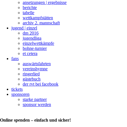
ansetzungen | ergebnisse
berichte
tabelle
wettkampfstätten
archiv 2. mannschaft
jugend | einzel
dm 2016
jugendliga
einzelwettkämpfe
bohne-turnier
et cetera
fans
auswärtsfahrten
vereinshymne
ringerlied
gästebuch
der rvt bei facebook
tickets
sponsoren
starke partner
sponsor werden
Online spenden – einfach und sicher!
Die
Abschlusstabelle