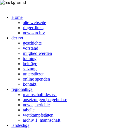
Home
alte webseite
ringer-links
news-archiv
der rvt
geschichte
vorstand
mitglied werden
training
beiträge
satzung
unterstützen
online spenden
kontakt
regionalliga
mannschaft des rvt
ansetzungen | ergebnisse
news | berichte
tabelle
wettkampfstätten
archiv 1. mannschaft
landesliga