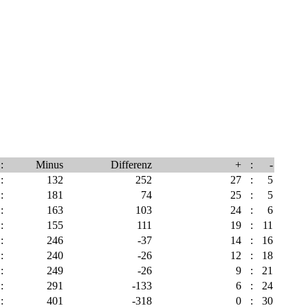
:
Minus
Differenz
+
:
-
:
132
252
27
:
5
:
181
74
25
:
5
:
163
103
24
:
6
:
155
111
19
:
11
:
246
-37
14
:
16
:
240
-26
12
:
18
:
249
-26
9
:
21
:
291
-133
6
:
24
:
401
-318
0
:
30