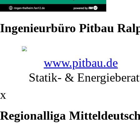
–
Direkter
Ingenieurbüro Pitbau Ralp
Vergleich
RC
www.pitbau.de
Germ.
Statik- & Energiebera
Potsdam
vs.
x
RSK
Regionalliga Mitteldeutsc
Gelenau
2:2,