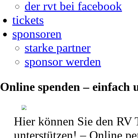
der rvt bei facebook
tickets
sponsoren
starke partner
sponsor werden
Die
Online spenden – einfach u
aktuelle
Tabelle
der
Hier können Sie den RV 
Regionalliga
unterstützen! – Online per