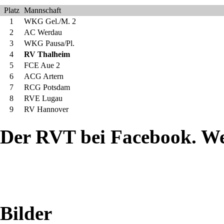
Platz
Mannschaft
29:28
1
WKG Gel./M. 2
2
AC Werdau
3
WKG Pausa/Pl.
4
RV Thalheim
b
5
FCE Aue 2
6
ACG Artern
–
7
RCG Potsdam
8
RVE Lugau
Direkter
9
RV Hannover
Vergleich
Der RVT bei Facebook. W
SV
Luftfahrt
Berlin
Bilder
vs.