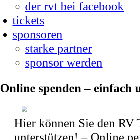
der rvt bei facebook
tickets
sponsoren
starke partner
sponsor werden
Die
Online spenden – einfach u
aktuelle
Tabelle
der
Hier können Sie den RV 
2.
unterstützen! – Online per