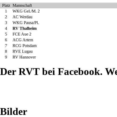
Platz
Mannschaft
1
WKG Gel./M. 2
2
AC Werdau
3
WKG Pausa/Pl.
4
RV Thalheim
5
FCE Aue 2
6
ACG Artern
7
RCG Potsdam
8
RVE Lugau
9
RV Hannover
Der RVT bei Facebook. W
Bilder