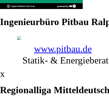
aktuell
unter
Ingenieurbüro Pitbau Ralp
liga-
db.de
www.pitbau.de
Statik- & Energiebera
x
Regionalliga Mitteldeutsc