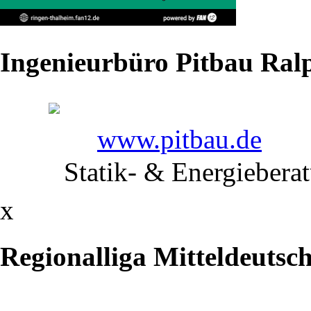
Ingenieurbüro Pitbau Ralp
Immer
aktuell
www.pitbau.de
unter
Statik- & Energiebera
liga-
db.de
x
Regionalliga Mitteldeutsc