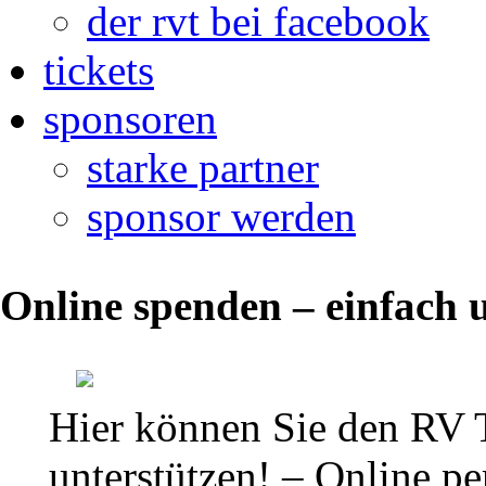
der rvt bei facebook
tickets
sponsoren
starke partner
sponsor werden
Die
Online spenden – einfach u
aktuelle
Tabelle
der
Hier können Sie den RV 
Regionalliga
unterstützen! – Online per