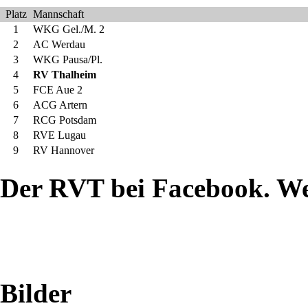
Platz
Mannschaft
1
WKG Gel./M. 2
2
AC Werdau
3
WKG Pausa/Pl.
4
RV Thalheim
5
FCE Aue 2
6
ACG Artern
7
RCG Potsdam
8
RVE Lugau
9
RV Hannover
Der RVT bei Facebook. W
Bilder