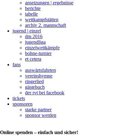
ansetzungen | ergebnisse
berichte
tabelle
wettkampfstätten
archiv 2. mannschaft
jugend | einzel
dm 2016
jugendliga
einzelwettkämpfe
bohne-turnier
et cetera
fans
auswärtsfahrten
vereinshymne
ringerlied
gästebuch
der rvt bei facebook
tickets
sponsoren
starke partner
sponsor werden
Online spenden – einfach und sicher!
Die
aktuelle