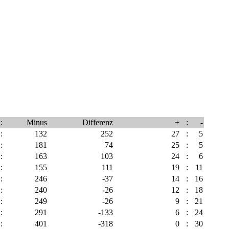
:
Minus
Differenz
+
:
-
:
132
252
27
:
5
:
181
74
25
:
5
:
163
103
24
:
6
:
155
111
19
:
11
:
246
-37
14
:
16
:
240
-26
12
:
18
:
249
-26
9
:
21
:
291
-133
6
:
24
:
401
-318
0
:
30