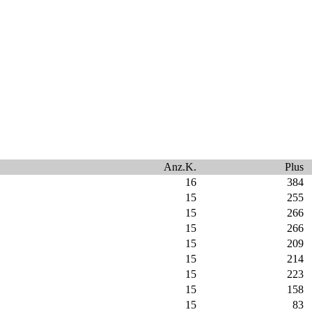
Anz.K.
Plus
16
384
15
255
15
266
15
266
15
209
15
214
15
223
15
158
15
83