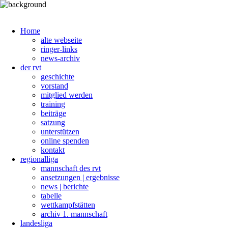
Home
alte webseite
ringer-links
news-archiv
der rvt
geschichte
vorstand
mitglied werden
training
beiträge
satzung
unterstützen
online spenden
kontakt
regionalliga
mannschaft des rvt
ansetzungen | ergebnisse
news | berichte
tabelle
wettkampfstätten
archiv 1. mannschaft
landesliga