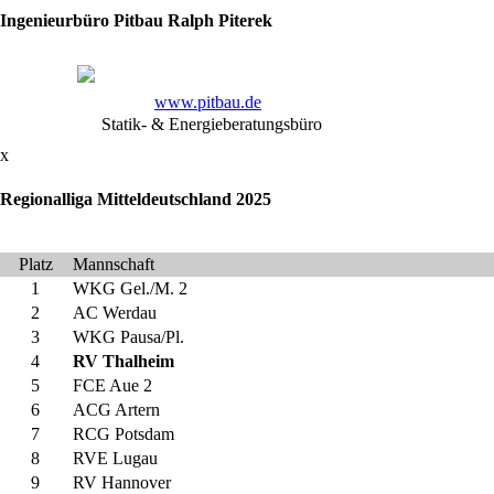
RV
Ingenieurbüro Pitbau Ralph Piterek
Lübtheen
:
RV
Thalheim
www.pitbau.de
=
Statik- & Energieberatungsbüro
4:0,
41:32
x
Regionalliga Mitteldeutschland 2025
immer
aktuell
unter
liga-
Platz
Mannschaft
db.de
1
WKG Gel./M. 2
2
AC Werdau
3
WKG Pausa/Pl.
4
RV Thalheim
5
FCE Aue 2
6
ACG Artern
7
RCG Potsdam
8
RVE Lugau
9
RV Hannover